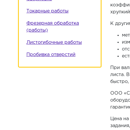
коэффиц
Токарные работы
хрупкий
Фрезерная обработка
К други
(работы)
мет
изм
Листогибочные работы
отс
Пробивка отверстий
ест
При вал
листа. 
быстро,
ООО «Са
оборудо
гаранти
Цена на
задания