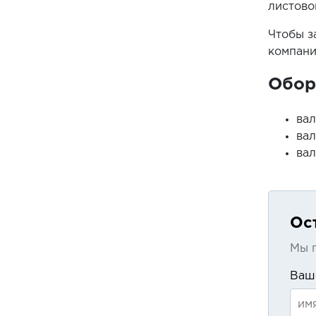
листово
Чтобы з
компани
Обор
вал
вал
вал
Ос
Мы п
Ваш