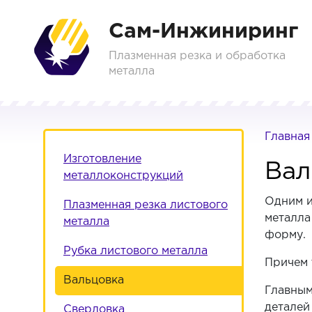
Сам-Инжиниринг
Плазменная резка и обработка
металла
Главная
Изготовление
Вал
металлоконструкций
Одним и
Плазменная резка листового
металла
металла
форму.
Рубка листового металла
Причем 
Вальцовка
Главным
деталей
Сверловка